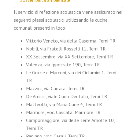
Sostenibilità ambientale
Il servizio di refezione scolastica viene assicurato nei
seguenti plessi scolastici utilizzando le cucine
comunali presenti in loco:
Vittorio Veneto, via della Caserma, Terni TR
Nobili, via Fratelli Rosselli 11, Terni TR
XX Settembre, via XX Settembre, Terni TR
Valenza, via Ippocrate 190, Terni TR
Le Grazie e Marconi, via dei Ciclamini 1, Terni
TR
Mazzini, via Carrara, Terni TR
De Amicis, viale Curio Dentato, Terni TR
Matteotti, via Maria Curie 4, Terni TR
Marmore, voc. Cascata, Marmore TR
Campomaggiore, via delle Terre Arnolfe 10,
Terni TR
Papigno, voc. Casali, Terni TR