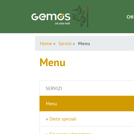
CHI
Home
»
Servizi
»
Menu
Menu
SERVIZI
Menu
»
Diete speciali