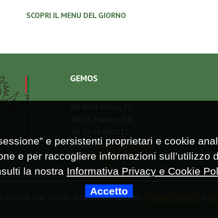
SCOPRI IL MENU DEL GIORNO
GEMOS
Via della Punta, 21
48018 Faenza (RA)
Tel. 0546 600711
essione” e persistenti proprietari e cookie analit
e-mail:
gemos@gemos.it
e e per raccogliere informazioni sull’utilizzo d
web:
www.gemos.it
sulti la nostra
Informativa Privacy e Cookie Pol
Accetto
 GEMOS SOC. COOP. - P.IVA 00353180391 -
COOKIE POLICY
E
PR